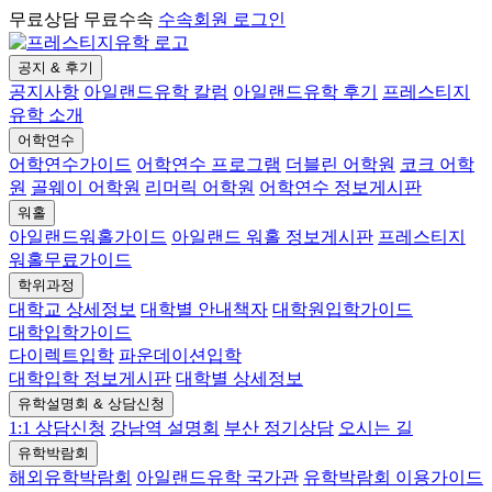
무료상담 무료수속
수속회원 로그인
공지 & 후기
공지사항
아일랜드유학 칼럼
아일랜드유학 후기
프레스티지
유학 소개
어학연수
어학연수가이드
어학연수 프로그램
더블린 어학원
코크 어학
원
골웨이 어학원
리머릭 어학원
어학연수 정보게시판
워홀
아일랜드워홀가이드
아일랜드 워홀 정보게시판
프레스티지
워홀무료가이드
학위과정
대학교 상세정보
대학별 안내책자
대학원입학가이드
대학입학가이드
다이렉트입학
파운데이션입학
대학입학 정보게시판
대학별 상세정보
유학설명회 & 상담신청
1:1 상담신청
강남역 설명회
부산 정기상담
오시는 길
유학박람회
해외유학박람회
아일랜드유학 국가관
유학박람회 이용가이드