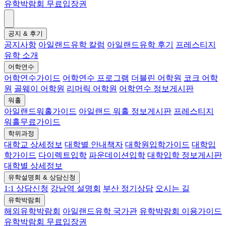
유학박람회 무료입장권
공지 & 후기
공지사항
아일랜드유학 칼럼
아일랜드유학 후기
프레스티지
유학 소개
어학연수
어학연수가이드
어학연수 프로그램
더블린 어학원
코크 어학
원
골웨이 어학원
리머릭 어학원
어학연수 정보게시판
워홀
아일랜드워홀가이드
아일랜드 워홀 정보게시판
프레스티지
워홀무료가이드
학위과정
대학교 상세정보
대학별 안내책자
대학원입학가이드
대학입
학가이드
다이렉트입학
파운데이션입학
대학입학 정보게시판
대학별 상세정보
유학설명회 & 상담신청
1:1 상담신청
강남역 설명회
부산 정기상담
오시는 길
유학박람회
해외유학박람회
아일랜드유학 국가관
유학박람회 이용가이드
유학박람회 무료입장권