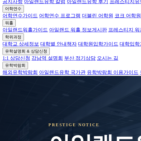
공지사항
아일랜드유학 칼럼
아일랜드유학 후기
프레스티지유
어학연수
어학연수가이드
어학연수 프로그램
더블린 어학원
코크 어학원
워홀
아일랜드워홀가이드
아일랜드 워홀 정보게시판
프레스티지 
학위과정
대학교 상세정보
대학별 안내책자
대학원입학가이드
대학입학
유학설명회 & 상담신청
1:1 상담신청
강남역 설명회
부산 정기상담
오시는 길
유학박람회
해외유학박람회
아일랜드유학 국가관
유학박람회 이용가이드
PRESTIGE NOTICE