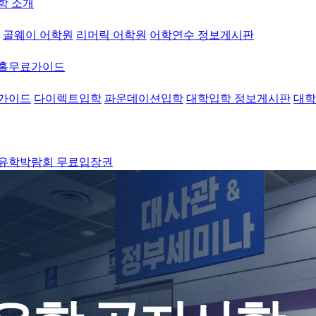
학 소개
골웨이 어학원
리머릭 어학원
어학연수 정보게시판
워홀무료가이드
가이드
다이렉트입학
파운데이션입학
대학입학 정보게시판
대학
유학박람회 무료입장권