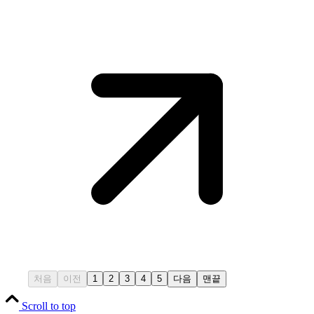
처음
이전
1
2
3
4
5
다음
맨끝
Scroll to top