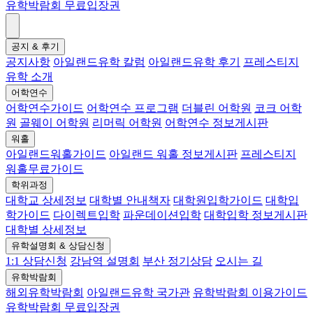
유학박람회 무료입장권
공지 & 후기
공지사항
아일랜드유학 칼럼
아일랜드유학 후기
프레스티지
유학 소개
어학연수
어학연수가이드
어학연수 프로그램
더블린 어학원
코크 어학
원
골웨이 어학원
리머릭 어학원
어학연수 정보게시판
워홀
아일랜드워홀가이드
아일랜드 워홀 정보게시판
프레스티지
워홀무료가이드
학위과정
대학교 상세정보
대학별 안내책자
대학원입학가이드
대학입
학가이드
다이렉트입학
파운데이션입학
대학입학 정보게시판
대학별 상세정보
유학설명회 & 상담신청
1:1 상담신청
강남역 설명회
부산 정기상담
오시는 길
유학박람회
해외유학박람회
아일랜드유학 국가관
유학박람회 이용가이드
유학박람회 무료입장권