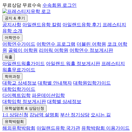
무료상담 무료수속
수속회원 로그인
공지 & 후기
공지사항
아일랜드유학 칼럼
아일랜드유학 후기
프레스티지
유학 소개
어학연수
어학연수가이드
어학연수 프로그램
더블린 어학원
코크 어학
원
골웨이 어학원
리머릭 어학원
어학연수 정보게시판
워홀
아일랜드워홀가이드
아일랜드 워홀 정보게시판
프레스티지
워홀무료가이드
학위과정
대학교 상세정보
대학별 안내책자
대학원입학가이드
대학입학가이드
다이렉트입학
파운데이션입학
대학입학 정보게시판
대학별 상세정보
유학설명회 & 상담신청
1:1 상담신청
강남역 설명회
부산 정기상담
오시는 길
유학박람회
해외유학박람회
아일랜드유학 국가관
유학박람회 이용가이드