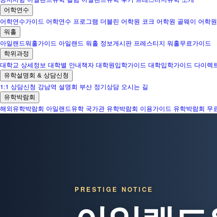
어학연수
어학연수가이드
어학연수 프로그램
더블린 어학원
코크 어학원
골웨이 어학원
워홀
아일랜드워홀가이드
아일랜드 워홀 정보게시판
프레스티지 워홀무료가이드
학위과정
대학교 상세정보
대학별 안내책자
대학원입학가이드
대학입학가이드
다이렉
유학설명회 & 상담신청
1:1 상담신청
강남역 설명회
부산 정기상담
오시는 길
유학박람회
해외유학박람회
아일랜드유학 국가관
유학박람회 이용가이드
유학박람회 무
PRESTIGE NOTICE