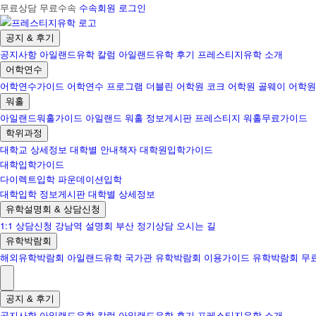
무료상담 무료수속
수속회원 로그인
공지 & 후기
공지사항
아일랜드유학 칼럼
아일랜드유학 후기
프레스티지유학 소개
어학연수
어학연수가이드
어학연수 프로그램
더블린 어학원
코크 어학원
골웨이 어학원
워홀
아일랜드워홀가이드
아일랜드 워홀 정보게시판
프레스티지 워홀무료가이드
학위과정
대학교 상세정보
대학별 안내책자
대학원입학가이드
대학입학가이드
다이렉트입학
파운데이션입학
대학입학 정보게시판
대학별 상세정보
유학설명회 & 상담신청
1:1 상담신청
강남역 설명회
부산 정기상담
오시는 길
유학박람회
해외유학박람회
아일랜드유학 국가관
유학박람회 이용가이드
유학박람회 무
공지 & 후기
공지사항
아일랜드유학 칼럼
아일랜드유학 후기
프레스티지유학 소개