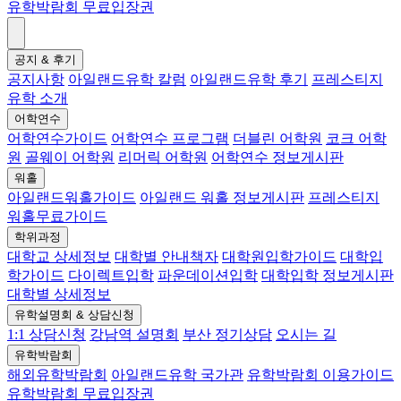
유학박람회 무료입장권
공지 & 후기
공지사항
아일랜드유학 칼럼
아일랜드유학 후기
프레스티지
유학 소개
어학연수
어학연수가이드
어학연수 프로그램
더블린 어학원
코크 어학
원
골웨이 어학원
리머릭 어학원
어학연수 정보게시판
워홀
아일랜드워홀가이드
아일랜드 워홀 정보게시판
프레스티지
워홀무료가이드
학위과정
대학교 상세정보
대학별 안내책자
대학원입학가이드
대학입
학가이드
다이렉트입학
파운데이션입학
대학입학 정보게시판
대학별 상세정보
유학설명회 & 상담신청
1:1 상담신청
강남역 설명회
부산 정기상담
오시는 길
유학박람회
해외유학박람회
아일랜드유학 국가관
유학박람회 이용가이드
유학박람회 무료입장권