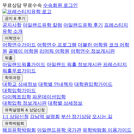
무료상담 무료수속
수속회원 로그인
공지 & 후기
공지사항
아일랜드유학 칼럼
아일랜드유학 후기
프레스티지
유학 소개
어학연수
어학연수가이드
어학연수 프로그램
더블린 어학원
코크 어학
원
골웨이 어학원
리머릭 어학원
어학연수 정보게시판
워홀
아일랜드워홀가이드
아일랜드 워홀 정보게시판
프레스티지
워홀무료가이드
학위과정
대학교 상세정보
대학별 안내책자
대학원입학가이드
대학입학가이드
다이렉트입학
파운데이션입학
대학입학 정보게시판
대학별 상세정보
유학설명회 & 상담신청
1:1 상담신청
강남역 설명회
부산 정기상담
오시는 길
유학박람회
해외유학박람회
아일랜드유학 국가관
유학박람회 이용가이드