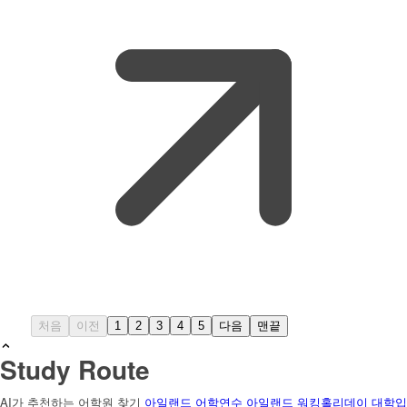
처음
이전
1
2
3
4
5
다음
맨끝
Study Route
AI가 추천하는 어학원 찾기
아일랜드 어학연수
아일랜드 워킹홀리데이
대학입