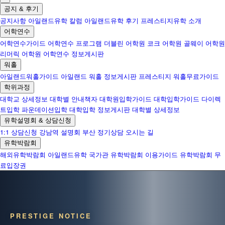
공지 & 후기
공지사항
아일랜드유학 칼럼
아일랜드유학 후기
프레스티지유학 소개
어학연수
어학연수가이드
어학연수 프로그램
더블린 어학원
코크 어학원
골웨이 어학원
리머릭 어학원
어학연수 정보게시판
워홀
아일랜드워홀가이드
아일랜드 워홀 정보게시판
프레스티지 워홀무료가이드
학위과정
대학교 상세정보
대학별 안내책자
대학원입학가이드
대학입학가이드
다이렉
트입학
파운데이션입학
대학입학 정보게시판
대학별 상세정보
유학설명회 & 상담신청
1:1 상담신청
강남역 설명회
부산 정기상담
오시는 길
유학박람회
해외유학박람회
아일랜드유학 국가관
유학박람회 이용가이드
유학박람회 무
료입장권
PRESTIGE NOTICE