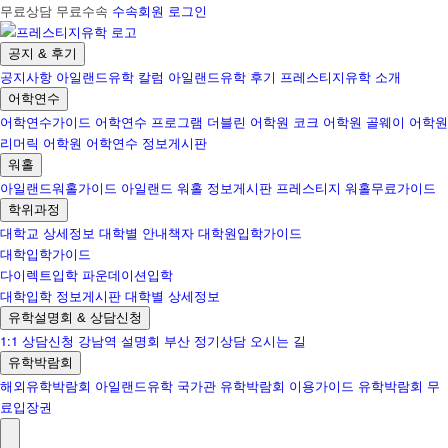
무료상담 무료수속
수속회원 로그인
공지 & 후기
공지사항
아일랜드유학 칼럼
아일랜드유학 후기
프레스티지유학 소개
어학연수
어학연수가이드
어학연수 프로그램
더블린 어학원
코크 어학원
골웨이 어학원
리머릭 어학원
어학연수 정보게시판
워홀
아일랜드워홀가이드
아일랜드 워홀 정보게시판
프레스티지 워홀무료가이드
학위과정
대학교 상세정보
대학별 안내책자
대학원입학가이드
대학입학가이드
다이렉트입학
파운데이션입학
대학입학 정보게시판
대학별 상세정보
유학설명회 & 상담신청
1:1 상담신청
강남역 설명회
부산 정기상담
오시는 길
유학박람회
해외유학박람회
아일랜드유학 국가관
유학박람회 이용가이드
유학박람회 무
료입장권