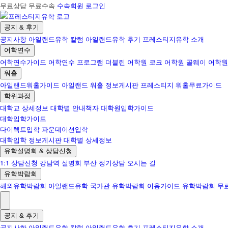
무료상담 무료수속
수속회원 로그인
공지 & 후기
공지사항
아일랜드유학 칼럼
아일랜드유학 후기
프레스티지유학 소개
어학연수
어학연수가이드
어학연수 프로그램
더블린 어학원
코크 어학원
골웨이 어학원
워홀
아일랜드워홀가이드
아일랜드 워홀 정보게시판
프레스티지 워홀무료가이드
학위과정
대학교 상세정보
대학별 안내책자
대학원입학가이드
대학입학가이드
다이렉트입학
파운데이션입학
대학입학 정보게시판
대학별 상세정보
유학설명회 & 상담신청
1:1 상담신청
강남역 설명회
부산 정기상담
오시는 길
유학박람회
해외유학박람회
아일랜드유학 국가관
유학박람회 이용가이드
유학박람회 무
공지 & 후기
공지사항
아일랜드유학 칼럼
아일랜드유학 후기
프레스티지유학 소개