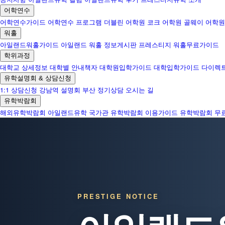
어학연수
어학연수가이드
어학연수 프로그램
더블린 어학원
코크 어학원
골웨이 어학원
워홀
아일랜드워홀가이드
아일랜드 워홀 정보게시판
프레스티지 워홀무료가이드
학위과정
대학교 상세정보
대학별 안내책자
대학원입학가이드
대학입학가이드
다이렉
유학설명회 & 상담신청
1:1 상담신청
강남역 설명회
부산 정기상담
오시는 길
유학박람회
해외유학박람회
아일랜드유학 국가관
유학박람회 이용가이드
유학박람회 무
PRESTIGE NOTICE