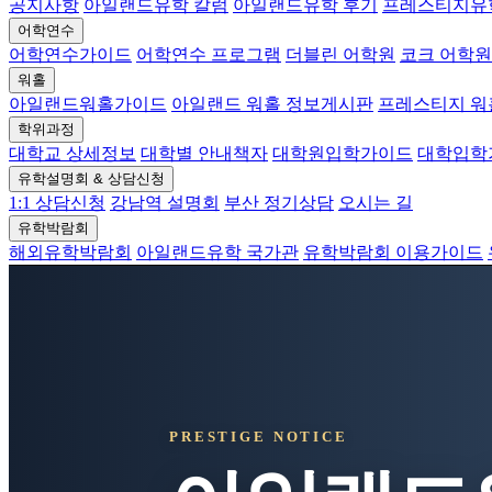
공지사항
아일랜드유학 칼럼
아일랜드유학 후기
프레스티지유
어학연수
어학연수가이드
어학연수 프로그램
더블린 어학원
코크 어학원
워홀
아일랜드워홀가이드
아일랜드 워홀 정보게시판
프레스티지 
학위과정
대학교 상세정보
대학별 안내책자
대학원입학가이드
대학입학
유학설명회 & 상담신청
1:1 상담신청
강남역 설명회
부산 정기상담
오시는 길
유학박람회
해외유학박람회
아일랜드유학 국가관
유학박람회 이용가이드
PRESTIGE NOTICE