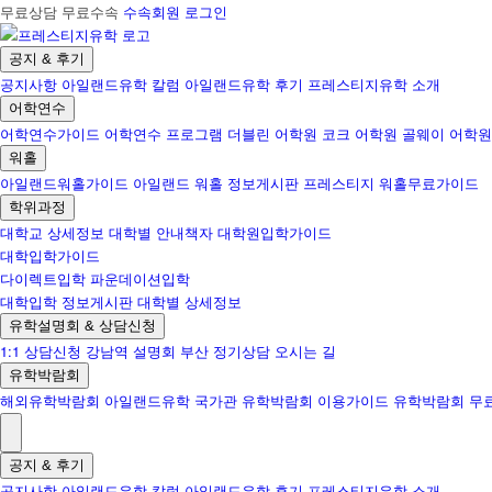
무료상담 무료수속
수속회원 로그인
공지 & 후기
공지사항
아일랜드유학 칼럼
아일랜드유학 후기
프레스티지유학 소개
어학연수
어학연수가이드
어학연수 프로그램
더블린 어학원
코크 어학원
골웨이 어학원
워홀
아일랜드워홀가이드
아일랜드 워홀 정보게시판
프레스티지 워홀무료가이드
학위과정
대학교 상세정보
대학별 안내책자
대학원입학가이드
대학입학가이드
다이렉트입학
파운데이션입학
대학입학 정보게시판
대학별 상세정보
유학설명회 & 상담신청
1:1 상담신청
강남역 설명회
부산 정기상담
오시는 길
유학박람회
해외유학박람회
아일랜드유학 국가관
유학박람회 이용가이드
유학박람회 무
공지 & 후기
공지사항
아일랜드유학 칼럼
아일랜드유학 후기
프레스티지유학 소개