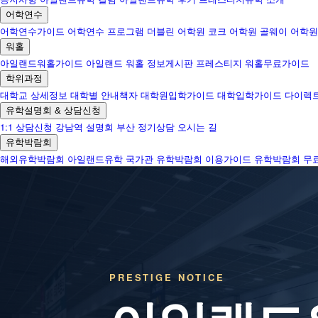
어학연수
어학연수가이드
어학연수 프로그램
더블린 어학원
코크 어학원
골웨이 어학원
워홀
아일랜드워홀가이드
아일랜드 워홀 정보게시판
프레스티지 워홀무료가이드
학위과정
대학교 상세정보
대학별 안내책자
대학원입학가이드
대학입학가이드
다이렉
유학설명회 & 상담신청
1:1 상담신청
강남역 설명회
부산 정기상담
오시는 길
유학박람회
해외유학박람회
아일랜드유학 국가관
유학박람회 이용가이드
유학박람회 무
PRESTIGE NOTICE