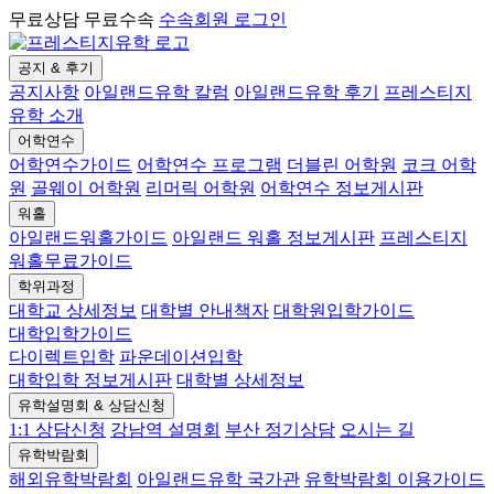
무료상담 무료수속
수속회원 로그인
공지 & 후기
공지사항
아일랜드유학 칼럼
아일랜드유학 후기
프레스티지
유학 소개
어학연수
어학연수가이드
어학연수 프로그램
더블린 어학원
코크 어학
원
골웨이 어학원
리머릭 어학원
어학연수 정보게시판
워홀
아일랜드워홀가이드
아일랜드 워홀 정보게시판
프레스티지
워홀무료가이드
학위과정
대학교 상세정보
대학별 안내책자
대학원입학가이드
대학입학가이드
다이렉트입학
파운데이션입학
대학입학 정보게시판
대학별 상세정보
유학설명회 & 상담신청
1:1 상담신청
강남역 설명회
부산 정기상담
오시는 길
유학박람회
해외유학박람회
아일랜드유학 국가관
유학박람회 이용가이드