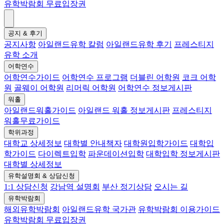
유학박람회 무료입장권
공지 & 후기
공지사항
아일랜드유학 칼럼
아일랜드유학 후기
프레스티지
유학 소개
어학연수
어학연수가이드
어학연수 프로그램
더블린 어학원
코크 어학
원
골웨이 어학원
리머릭 어학원
어학연수 정보게시판
워홀
아일랜드워홀가이드
아일랜드 워홀 정보게시판
프레스티지
워홀무료가이드
학위과정
대학교 상세정보
대학별 안내책자
대학원입학가이드
대학입
학가이드
다이렉트입학
파운데이션입학
대학입학 정보게시판
대학별 상세정보
유학설명회 & 상담신청
1:1 상담신청
강남역 설명회
부산 정기상담
오시는 길
유학박람회
해외유학박람회
아일랜드유학 국가관
유학박람회 이용가이드
유학박람회 무료입장권