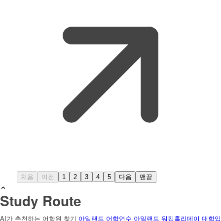
처음
이전
1
2
3
4
5
다음
맨끝
Study Route
AI가 추천하는 어학원 찾기
아일랜드 어학연수
아일랜드 워킹홀리데이
대학입