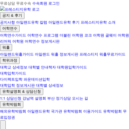
무료상담 무료수속
수속회원 로그인
공지 & 후기
공지사항
아일랜드유학 칼럼
아일랜드유학 후기
프레스티지유학 소개
어학연수
어학연수가이드
어학연수 프로그램
더블린 어학원
코크 어학원
골웨이 어학원
리머릭 어학원
어학연수 정보게시판
워홀
아일랜드워홀가이드
아일랜드 워홀 정보게시판
프레스티지 워홀무료가이드
학위과정
대학교 상세정보
대학별 안내책자
대학원입학가이드
대학입학가이드
다이렉트입학
파운데이션입학
대학입학 정보게시판
대학별 상세정보
유학설명회 & 상담신청
1:1 상담신청
강남역 설명회
부산 정기상담
오시는 길
유학박람회
해외유학박람회
아일랜드유학 국가관
유학박람회 이용가이드
유학박람회 무
료입장권