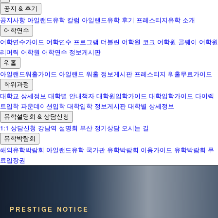
공지 & 후기
공지사항
아일랜드유학 칼럼
아일랜드유학 후기
프레스티지유학 소개
어학연수
어학연수가이드
어학연수 프로그램
더블린 어학원
코크 어학원
골웨이 어학원
리머릭 어학원
어학연수 정보게시판
워홀
아일랜드워홀가이드
아일랜드 워홀 정보게시판
프레스티지 워홀무료가이드
학위과정
대학교 상세정보
대학별 안내책자
대학원입학가이드
대학입학가이드
다이렉
트입학
파운데이션입학
대학입학 정보게시판
대학별 상세정보
유학설명회 & 상담신청
1:1 상담신청
강남역 설명회
부산 정기상담
오시는 길
유학박람회
해외유학박람회
아일랜드유학 국가관
유학박람회 이용가이드
유학박람회 무
료입장권
PRESTIGE NOTICE