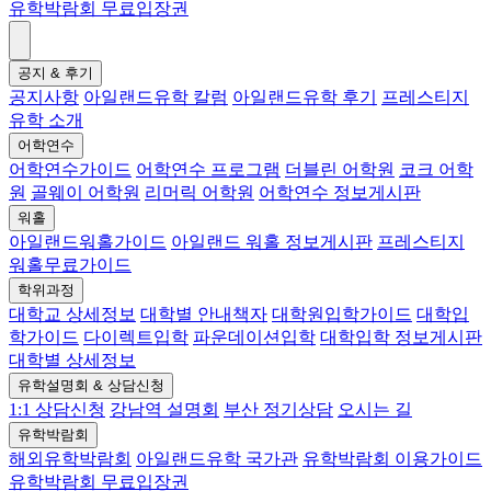
유학박람회 무료입장권
공지 & 후기
공지사항
아일랜드유학 칼럼
아일랜드유학 후기
프레스티지
유학 소개
어학연수
어학연수가이드
어학연수 프로그램
더블린 어학원
코크 어학
원
골웨이 어학원
리머릭 어학원
어학연수 정보게시판
워홀
아일랜드워홀가이드
아일랜드 워홀 정보게시판
프레스티지
워홀무료가이드
학위과정
대학교 상세정보
대학별 안내책자
대학원입학가이드
대학입
학가이드
다이렉트입학
파운데이션입학
대학입학 정보게시판
대학별 상세정보
유학설명회 & 상담신청
1:1 상담신청
강남역 설명회
부산 정기상담
오시는 길
유학박람회
해외유학박람회
아일랜드유학 국가관
유학박람회 이용가이드
유학박람회 무료입장권