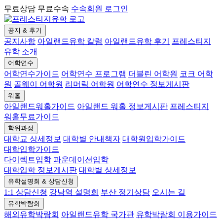
무료상담 무료수속
수속회원 로그인
공지 & 후기
공지사항
아일랜드유학 칼럼
아일랜드유학 후기
프레스티지
유학 소개
어학연수
어학연수가이드
어학연수 프로그램
더블린 어학원
코크 어학
원
골웨이 어학원
리머릭 어학원
어학연수 정보게시판
워홀
아일랜드워홀가이드
아일랜드 워홀 정보게시판
프레스티지
워홀무료가이드
학위과정
대학교 상세정보
대학별 안내책자
대학원입학가이드
대학입학가이드
다이렉트입학
파운데이션입학
대학입학 정보게시판
대학별 상세정보
유학설명회 & 상담신청
1:1 상담신청
강남역 설명회
부산 정기상담
오시는 길
유학박람회
해외유학박람회
아일랜드유학 국가관
유학박람회 이용가이드