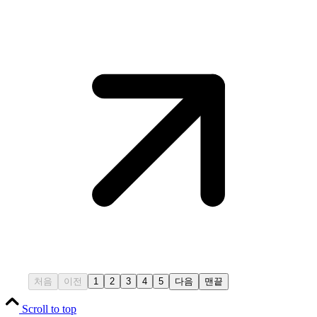
처음
이전
1
2
3
4
5
다음
맨끝
Scroll to top