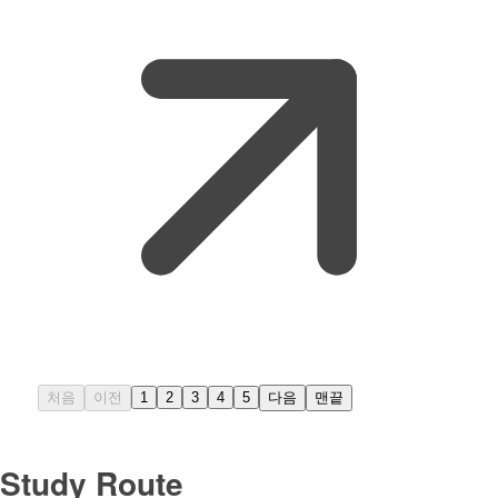
처음
이전
1
2
3
4
5
다음
맨끝
Study Route