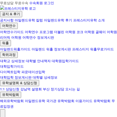
무료상담 무료수속
수속회원 로그인
공지 & 후기
공지사항
아일랜드유학 칼럼
아일랜드유학 후기
프레스티지유학 소개
어학연수
어학연수가이드
어학연수 프로그램
더블린 어학원
코크 어학원
골웨이 어학원
리머릭 어학원
어학연수 정보게시판
워홀
아일랜드워홀가이드
아일랜드 워홀 정보게시판
프레스티지 워홀무료가이드
학위과정
대학교 상세정보
대학별 안내책자
대학원입학가이드
대학입학가이드
다이렉트입학
파운데이션입학
대학입학 정보게시판
대학별 상세정보
유학설명회 & 상담신청
1:1 상담신청
강남역 설명회
부산 정기상담
오시는 길
유학박람회
해외유학박람회
아일랜드유학 국가관
유학박람회 이용가이드
유학박람회 무
료입장권