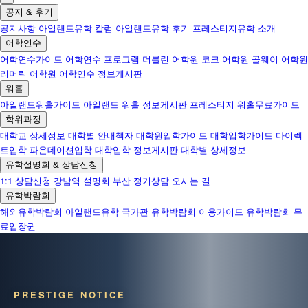
공지 & 후기
공지사항
아일랜드유학 칼럼
아일랜드유학 후기
프레스티지유학 소개
어학연수
어학연수가이드
어학연수 프로그램
더블린 어학원
코크 어학원
골웨이 어학원
리머릭 어학원
어학연수 정보게시판
워홀
아일랜드워홀가이드
아일랜드 워홀 정보게시판
프레스티지 워홀무료가이드
학위과정
대학교 상세정보
대학별 안내책자
대학원입학가이드
대학입학가이드
다이렉
트입학
파운데이션입학
대학입학 정보게시판
대학별 상세정보
유학설명회 & 상담신청
1:1 상담신청
강남역 설명회
부산 정기상담
오시는 길
유학박람회
해외유학박람회
아일랜드유학 국가관
유학박람회 이용가이드
유학박람회 무
료입장권
PRESTIGE NOTICE