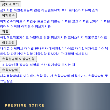
공지 & 후기
공지사항
아일랜드유학 칼럼
아일랜드유학 후기
프레스티지유학 소개
어학연수
어학연수가이드
어학연수 프로그램
더블린 어학원
코크 어학원
골웨이 어학원
리머릭 어학원
어학연수 정보게시판
워홀
아일랜드워홀가이드
아일랜드 워홀 정보게시판
프레스티지 워홀무료가이드
학위과정
대학교 상세정보
대학별 안내책자
대학원입학가이드
대학입학가이드
다이렉
트입학
파운데이션입학
대학입학 정보게시판
대학별 상세정보
유학설명회 & 상담신청
1:1 상담신청
강남역 설명회
부산 정기상담
오시는 길
유학박람회
해외유학박람회
아일랜드유학 국가관
유학박람회 이용가이드
유학박람회 무
료입장권
PRESTIGE NOTICE