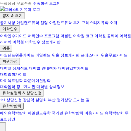
무료상담 무료수속
수속회원 로그인
공지 & 후기
공지사항
아일랜드유학 칼럼
아일랜드유학 후기
프레스티지유학 소개
어학연수
어학연수가이드
어학연수 프로그램
더블린 어학원
코크 어학원
골웨이 어학원
리머릭 어학원
어학연수 정보게시판
워홀
아일랜드워홀가이드
아일랜드 워홀 정보게시판
프레스티지 워홀무료가이드
학위과정
대학교 상세정보
대학별 안내책자
대학원입학가이드
대학입학가이드
다이렉트입학
파운데이션입학
대학입학 정보게시판
대학별 상세정보
유학설명회 & 상담신청
1:1 상담신청
강남역 설명회
부산 정기상담
오시는 길
유학박람회
해외유학박람회
아일랜드유학 국가관
유학박람회 이용가이드
유학박람회 무
료입장권