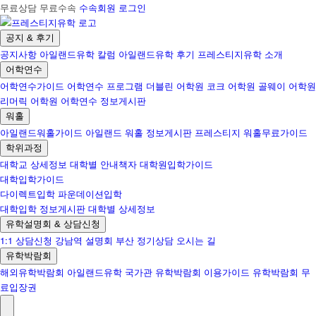
무료상담 무료수속
수속회원 로그인
공지 & 후기
공지사항
아일랜드유학 칼럼
아일랜드유학 후기
프레스티지유학 소개
어학연수
어학연수가이드
어학연수 프로그램
더블린 어학원
코크 어학원
골웨이 어학원
리머릭 어학원
어학연수 정보게시판
워홀
아일랜드워홀가이드
아일랜드 워홀 정보게시판
프레스티지 워홀무료가이드
학위과정
대학교 상세정보
대학별 안내책자
대학원입학가이드
대학입학가이드
다이렉트입학
파운데이션입학
대학입학 정보게시판
대학별 상세정보
유학설명회 & 상담신청
1:1 상담신청
강남역 설명회
부산 정기상담
오시는 길
유학박람회
해외유학박람회
아일랜드유학 국가관
유학박람회 이용가이드
유학박람회 무
료입장권