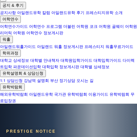
공지 & 후기
공지사항
아일랜드유학 칼럼
아일랜드유학 후기
프레스티지유학 소개
어학연수
어학연수가이드
어학연수 프로그램
더블린 어학원
코크 어학원
골웨이 어학원
리머릭 어학원
어학연수 정보게시판
워홀
아일랜드워홀가이드
아일랜드 워홀 정보게시판
프레스티지 워홀무료가이드
학위과정
대학교 상세정보
대학별 안내책자
대학원입학가이드
대학입학가이드
다이렉
트입학
파운데이션입학
대학입학 정보게시판
대학별 상세정보
유학설명회 & 상담신청
1:1 상담신청
강남역 설명회
부산 정기상담
오시는 길
유학박람회
해외유학박람회
아일랜드유학 국가관
유학박람회 이용가이드
유학박람회 무
료입장권
PRESTIGE NOTICE