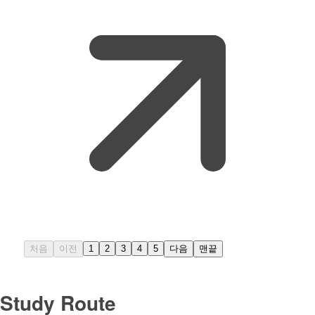
처음
이전
1
2
3
4
5
다음
맨끝
Study Route