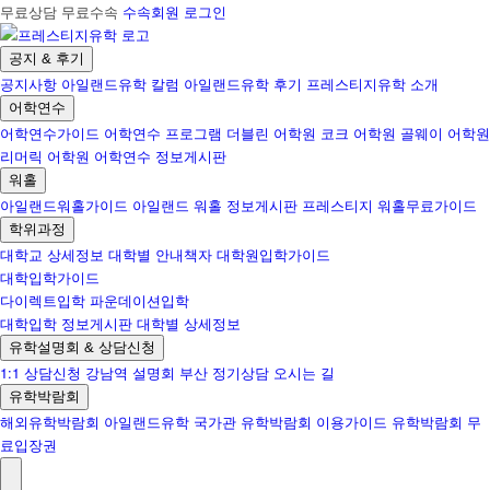
무료상담 무료수속
수속회원 로그인
공지 & 후기
공지사항
아일랜드유학 칼럼
아일랜드유학 후기
프레스티지유학 소개
어학연수
어학연수가이드
어학연수 프로그램
더블린 어학원
코크 어학원
골웨이 어학원
리머릭 어학원
어학연수 정보게시판
워홀
아일랜드워홀가이드
아일랜드 워홀 정보게시판
프레스티지 워홀무료가이드
학위과정
대학교 상세정보
대학별 안내책자
대학원입학가이드
대학입학가이드
다이렉트입학
파운데이션입학
대학입학 정보게시판
대학별 상세정보
유학설명회 & 상담신청
1:1 상담신청
강남역 설명회
부산 정기상담
오시는 길
유학박람회
해외유학박람회
아일랜드유학 국가관
유학박람회 이용가이드
유학박람회 무
료입장권