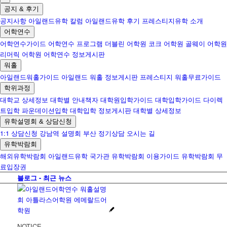
공지 & 후기
공지사항
아일랜드유학 칼럼
아일랜드유학 후기
프레스티지유학 소개
어학연수
어학연수가이드
어학연수 프로그램
더블린 어학원
코크 어학원
골웨이 어학원
리머릭 어학원
어학연수 정보게시판
워홀
아일랜드워홀가이드
아일랜드 워홀 정보게시판
프레스티지 워홀무료가이드
학위과정
대학교 상세정보
대학별 안내책자
대학원입학가이드
대학입학가이드
다이렉
트입학
파운데이션입학
대학입학 정보게시판
대학별 상세정보
유학설명회 & 상담신청
1:1 상담신청
강남역 설명회
부산 정기상담
오시는 길
유학박람회
해외유학박람회
아일랜드유학 국가관
유학박람회 이용가이드
유학박람회 무
료입장권
블로그 - 최근 뉴스
NOTICE