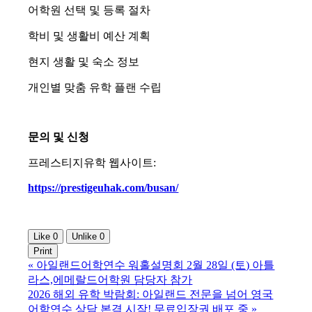
어학원 선택 및 등록 절차
학비 및 생활비 예산 계획
현지 생활 및 숙소 정보
개인별 맞춤 유학 플랜 수립
문의 및 신청
프레스티지유학 웹사이트:
https://prestigeuhak.com/busan/
Like
0
Unlike
0
Print
«
아일랜드어학연수 워홀설명회 2월 28일 (토) 아틀
라스,에메랄드어학원 담당자 참가
2026 해외 유학 박람회: 아일랜드 전문을 넘어 영국
어학연수 상담 본격 시작! 무료입장권 배포 중
»