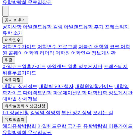
유학박람회 무료입장권
공지 & 후기
공지사항
아일랜드유학 칼럼
아일랜드유학 후기
프레스티지
유학 소개
어학연수
어학연수가이드
어학연수 프로그램
더블린 어학원
코크 어학
원
골웨이 어학원
리머릭 어학원
어학연수 정보게시판
워홀
아일랜드워홀가이드
아일랜드 워홀 정보게시판
프레스티지
워홀무료가이드
학위과정
대학교 상세정보
대학별 안내책자
대학원입학가이드
대학입
학가이드
다이렉트입학
파운데이션입학
대학입학 정보게시판
대학별 상세정보
유학설명회 & 상담신청
1:1 상담신청
강남역 설명회
부산 정기상담
오시는 길
유학박람회
해외유학박람회
아일랜드유학 국가관
유학박람회 이용가이드
유학박람회 무료입장권