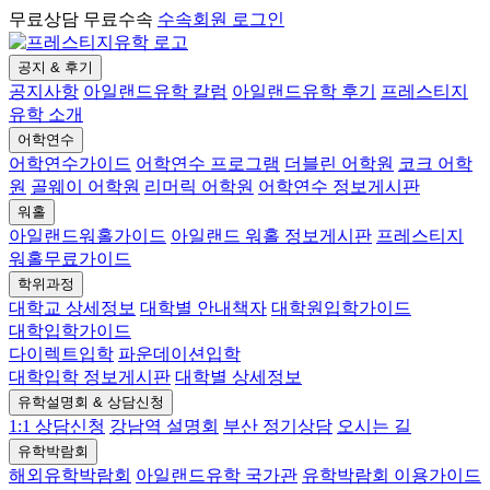
무료상담 무료수속
수속회원 로그인
공지 & 후기
공지사항
아일랜드유학 칼럼
아일랜드유학 후기
프레스티지
유학 소개
어학연수
어학연수가이드
어학연수 프로그램
더블린 어학원
코크 어학
원
골웨이 어학원
리머릭 어학원
어학연수 정보게시판
워홀
아일랜드워홀가이드
아일랜드 워홀 정보게시판
프레스티지
워홀무료가이드
학위과정
대학교 상세정보
대학별 안내책자
대학원입학가이드
대학입학가이드
다이렉트입학
파운데이션입학
대학입학 정보게시판
대학별 상세정보
유학설명회 & 상담신청
1:1 상담신청
강남역 설명회
부산 정기상담
오시는 길
유학박람회
해외유학박람회
아일랜드유학 국가관
유학박람회 이용가이드