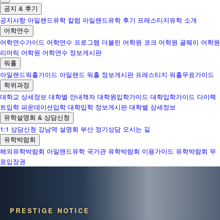
공지 & 후기
공지사항
아일랜드유학 칼럼
아일랜드유학 후기
프레스티지유학 소개
어학연수
어학연수가이드
어학연수 프로그램
더블린 어학원
코크 어학원
골웨이 어학원
리머릭 어학원
어학연수 정보게시판
워홀
아일랜드워홀가이드
아일랜드 워홀 정보게시판
프레스티지 워홀무료가이드
학위과정
대학교 상세정보
대학별 안내책자
대학원입학가이드
대학입학가이드
다이렉
트입학
파운데이션입학
대학입학 정보게시판
대학별 상세정보
유학설명회 & 상담신청
1:1 상담신청
강남역 설명회
부산 정기상담
오시는 길
유학박람회
해외유학박람회
아일랜드유학 국가관
유학박람회 이용가이드
유학박람회 무
료입장권
PRESTIGE NOTICE