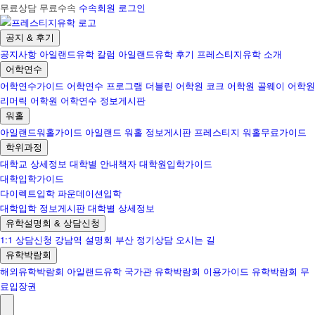
무료상담 무료수속
수속회원 로그인
공지 & 후기
공지사항
아일랜드유학 칼럼
아일랜드유학 후기
프레스티지유학 소개
어학연수
어학연수가이드
어학연수 프로그램
더블린 어학원
코크 어학원
골웨이 어학원
리머릭 어학원
어학연수 정보게시판
워홀
아일랜드워홀가이드
아일랜드 워홀 정보게시판
프레스티지 워홀무료가이드
학위과정
대학교 상세정보
대학별 안내책자
대학원입학가이드
대학입학가이드
다이렉트입학
파운데이션입학
대학입학 정보게시판
대학별 상세정보
유학설명회 & 상담신청
1:1 상담신청
강남역 설명회
부산 정기상담
오시는 길
유학박람회
해외유학박람회
아일랜드유학 국가관
유학박람회 이용가이드
유학박람회 무
료입장권