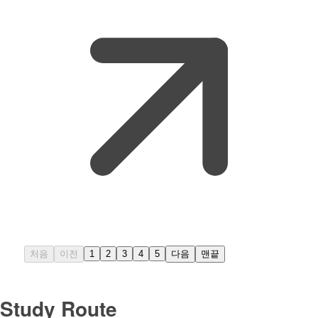
처음
이전
1
2
3
4
5
다음
맨끝
Study Route