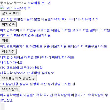
무료상담 무료수속
수속회원 로그인
공지 & 후기
공지사항
아일랜드유학 칼럼
아일랜드유학 후기
프레스티지유학 소개
어학연수
어학연수가이드
어학연수 프로그램
더블린 어학원
코크 어학원
골웨이 어학원
리머릭 어학원
어학연수 정보게시판
워홀
아일랜드워홀가이드
아일랜드 워홀 정보게시판
프레스티지 워홀무료가이드
학위과정
대학교 상세정보
대학별 안내책자
대학원입학가이드
대학입학가이드
다이렉트입학
파운데이션입학
대학입학 정보게시판
대학별 상세정보
유학설명회 & 상담신청
1:1 상담신청
강남역 설명회
부산 정기상담
오시는 길
유학박람회
해외유학박람회
아일랜드유학 국가관
유학박람회 이용가이드
유학박람회 무
료입장권