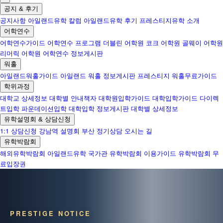
공지 & 후기
공지사항
아일랜드유학 칼럼
아일랜드유학 후기
프레스티지유학 소개
어학연수
어학연수가이드
어학연수 프로그램
더블린 어학원
코크 어학원
골웨이 어학원
리머릭 어학원
어학연수 정보게시판
워홀
아일랜드워홀가이드
아일랜드 워홀 정보게시판
프레스티지 워홀무료가이드
학위과정
대학교 상세정보
대학별 안내책자
대학원입학가이드
대학입학가이드
다이렉
트입학
파운데이션입학
대학입학 정보게시판
대학별 상세정보
유학설명회 & 상담신청
1:1 상담신청
강남역 설명회
부산 정기상담
오시는 길
유학박람회
해외유학박람회
아일랜드유학 국가관
유학박람회 이용가이드
유학박람회 무
료입장권
PRESTIGE NOTICE