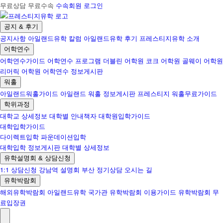
무료상담 무료수속
수속회원 로그인
공지 & 후기
공지사항
아일랜드유학 칼럼
아일랜드유학 후기
프레스티지유학 소개
어학연수
어학연수가이드
어학연수 프로그램
더블린 어학원
코크 어학원
골웨이 어학원
리머릭 어학원
어학연수 정보게시판
워홀
아일랜드워홀가이드
아일랜드 워홀 정보게시판
프레스티지 워홀무료가이드
학위과정
대학교 상세정보
대학별 안내책자
대학원입학가이드
대학입학가이드
다이렉트입학
파운데이션입학
대학입학 정보게시판
대학별 상세정보
유학설명회 & 상담신청
1:1 상담신청
강남역 설명회
부산 정기상담
오시는 길
유학박람회
해외유학박람회
아일랜드유학 국가관
유학박람회 이용가이드
유학박람회 무
료입장권