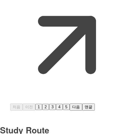
처음
이전
1
2
3
4
5
다음
맨끝
Study Route