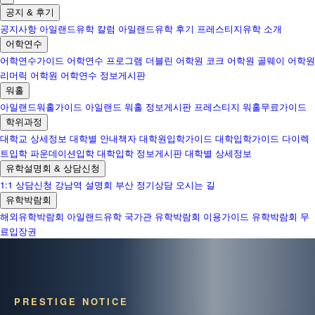
공지 & 후기
공지사항
아일랜드유학 칼럼
아일랜드유학 후기
프레스티지유학 소개
어학연수
어학연수가이드
어학연수 프로그램
더블린 어학원
코크 어학원
골웨이 어학원
리머릭 어학원
어학연수 정보게시판
워홀
아일랜드워홀가이드
아일랜드 워홀 정보게시판
프레스티지 워홀무료가이드
학위과정
대학교 상세정보
대학별 안내책자
대학원입학가이드
대학입학가이드
다이렉
트입학
파운데이션입학
대학입학 정보게시판
대학별 상세정보
유학설명회 & 상담신청
1:1 상담신청
강남역 설명회
부산 정기상담
오시는 길
유학박람회
해외유학박람회
아일랜드유학 국가관
유학박람회 이용가이드
유학박람회 무
료입장권
PRESTIGE NOTICE