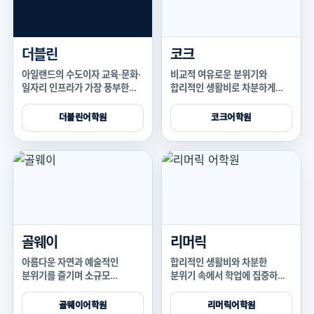
더블린
코크
아일랜드의 수도이자 교육·문화·
비교적 여유로운 분위기와
일자리 인프라가 가장 풍부한
합리적인 생활비로 차분하게
대표 어학연수 도시입니다
공부하기 좋은 아일랜드 제2의
도시입니다
더블린어학원
코크어학원
골웨이
리머릭
아름다운 자연과 예술적인
합리적인 생활비와 차분한
분위기를 즐기며 소규모
분위기 속에서 학업에 집중하기
환경에서 영어를 배우기 좋은
좋은 아일랜드 중서부
도시입니다
도시입니다
골웨이어학원
리머릭어학원