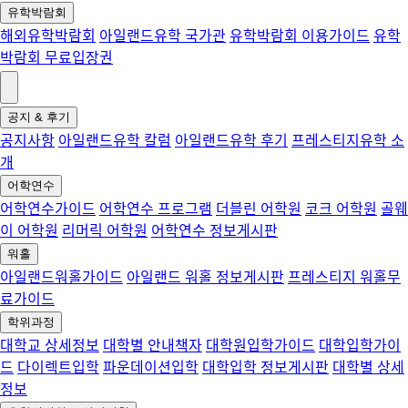
유학박람회
해외유학박람회
아일랜드유학 국가관
유학박람회 이용가이드
유학
박람회 무료입장권
공지 & 후기
공지사항
아일랜드유학 칼럼
아일랜드유학 후기
프레스티지유학 소
개
어학연수
어학연수가이드
어학연수 프로그램
더블린 어학원
코크 어학원
골웨
이 어학원
리머릭 어학원
어학연수 정보게시판
워홀
아일랜드워홀가이드
아일랜드 워홀 정보게시판
프레스티지 워홀무
료가이드
학위과정
대학교 상세정보
대학별 안내책자
대학원입학가이드
대학입학가이
드
다이렉트입학
파운데이션입학
대학입학 정보게시판
대학별 상세
정보